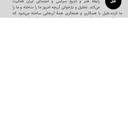
رابطۀ هنر و تاریخ سیاسی و اجتماعی ایران فعالیت
می‌کند. تحلیل و بازخوانی آن‌چه امروز ما را ساخته و ما را
ما کرده.طبل با همکاری و همفکری همه‌ٔ آن‌هایی ساخته می‌شود که
دغدغه‌ٔ هویت فرهنگی دارند و فکر می‌کنند باید این گذشته‌ٔ نزدیک را
کاوید تا امروز را بیشتر شناخت. طبل در هر چند شماره روی یک سوژه‌ٔ
مشخص که بر حیات فرهنگی اجتماعی ایران تاثیر داشته، متمرکز
می‌شود و سعی می‌کند سندی برای فرداها باشد، حافظه‌ای تاریخی و قابل
ارجاع.
نشانی:
خیابان کریمخان زند، خیابان خردمند جنوبی، کوچه حقانی،
پلاک 7
تلفن:
۸۸۸۶۰۰۴۱
ایمیل:
info@tablmag.com