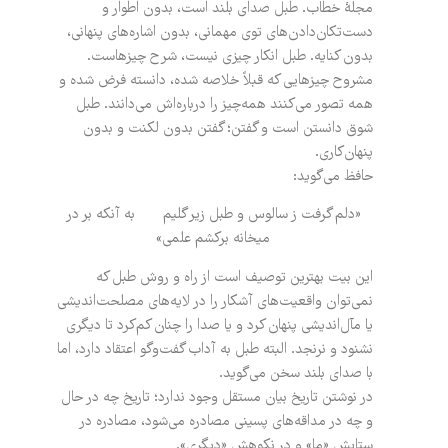
مجلۀ خطاب. طبل صدای بلند است، بدون اطوار و
دست‌تکان‌دادن‌های توی مهمانی، بدون اشاره‌های پنهانی،
بدون کنایه. طبل انکار چیزی نیست، شرح چیزهاست.
مشروح چیزهایی که قبلاً خلاصه شده، دانسته فرض شده و
همه تصور می‌کنند همه‌چیز را درباره‌اش می‌دانند. طبل
شوق دانستن است و گفتن؛ گفتن بدون لکنت و بدون
پنهان‌کاری.
حافظ می‌گوید:
«دلم گرفت ز سالوس و طبل زیر گلیم به آنکه بر در
میخانه برکشم علمی»
این بیت بهترین توصیف است از راه و روش طبل ‌که
نمی‌‌توان واقعیت‌های آشکار را در لایه‌های مصلحت‌اندیشی
یا مآل‌اندیشی پنهان کرد و یا صدا را چنان کم‌کرد تا دیگری
نشنود و نرنجد. البته طبل به آداب گفت‌وگو اعتقاد دارد، اما
با صدای بلند سخن می‌گوید.
در نوشتن تاریخ بیان مستقل وجود ندارد؛ تاریخ چه در ‌حال
و چه در مداقه‌ها‌ی پسینی مصادره‌ می‌شود، مصادره‌ در
ستایش «ما» و در نکوهش «دیگری».