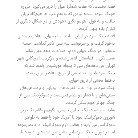
قصۀ نخست، که هفت ‌شمارۀ طبل را دربر می‌گیرد، دربارۀ
«جنگ سرد» است؛ نبردی که به‌زعم خیلی‌ها هیچ‌گاه پایان
نیافت و به قول آنتونیو نگری «خودش را در اشکال دیگری از
تنازع بقاء پنهان کرد».
قصۀ جنگ سرد در ایران، مانند تمام جهان، ابعاد پیچیده‌ای
به‌خود گرفت و بر سرنوشت سه نسل تأثیر گذاشت. حملۀ
متفقین در جنگ جهانی دوم، اصلاحات دهۀ چهل شاه،
همسایگی با افغانستان اشغال‌شده و مرکزیت آمریکایی شهر
تهران طی دهه‌های سی تا پنجاه خورشیدی باعث شد که
جنگ سرد ناخواسته بخشی از تاریخ معاصر ایران باشد،
نه‌فقط بخشی از تاریخ جهان.
جنگ سرد در جای خالی قدرت‌های اروپایی و پادشاهی‌های
سنتی‌شان و با فشار دو نظام قدرت‌مدار دموکراتیک پس از
جنگ جهانی دوم شکل گرفت.
شاید امروزه، در یک تحلیل تاریخی، بگوییم نظام تک‌حزبی
شورویْ دموکراتیک نبود یا آمریکا خود را فقط به ظواهر
دموکراسی می‌آراید و به‌قدر لازم دموکراتیک اداره نمی‌شود؛
اما در دوران جنگ سرد، این تقابل بین ایده‌های ادارۀ دنیا