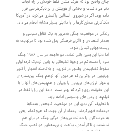
چنان واضح بود که هرکدامشان فقط خودش را راه نجات
دنیا می‌دانست و بخشی از هویتش را بر دیگرهراسی قرار
داده بود. اگر در شوروی، استالین پاکسازی می‌کرد، در آمریکا
مک‌‌کارتی همان‌‌کارها را با دلایلی بسیار مشابه انجام می‌داد.‌
زندگی در موقعیت جنگی به‌مرور به یک تقابل سیاسی و
بعدتر اقتصادی و ناگزیر فرهنگی بدل شده بود تا درنهایت به
زیست‌جهانی تبدیل شود.
اما دنیا این‌چنین باقی نماند، دو فاجعه در سال ۱۹۸۶ جنگ
سرد را دست‌کم در وجهۀ تبلیغاتی به پایان نزدیک کرد: اولی
سقوط فضاپیمای چلنجر در فلوریدا و بلافاصله انفجار رآکتور
چرنوبیل در اوکراین که هر دوی آنها توهم جنگ بین‌ستاره‌ای
و مهار انرژی‌های بی‌پایان را ویران و هم‌پیمان‌های آنها را با
این حقیقت روبرو کرد که بهتر است ادامۀ این رؤیا فقط در
فیلم‌ها و رمان‌های جاسوسی ادامه یابد.
با تعاریف آلن بدیو این دو موقعیت فاجعه‌بار به‌مثابۀ
«رخداد» ظهور‌کردند؛ رخداد از آن جهت که هیچ‌کدام ربطی
به خراب‌کاری یا دخالت نیروهای درگیر جنگ در برابرِ هم
نداشتند و ناکارآمدی، بلاهت و بی‌معنایی دو قطب جنگ