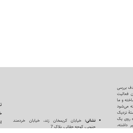
دف بررسی
ن فعالیت
اخته و ما
ت
ه می‌شود
ه‌ٔ نزدیک
خ
ه روی یک
نشانی:
خیابان کریمخان زند، خیابان خردمند
ا
ر داشته،
جنوبی، کوچه حقانی، پلاک 7
د
حافظه‌ای