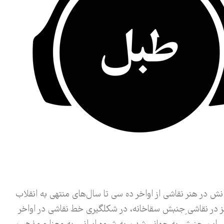
نش در هنر نقاشی از اواخر ده سی تا سال­‌های منتهی به انقلاب
ز در نقاشی ِجنبش سقاخانه، در شکل­گیری خط نقاشی در اواخر