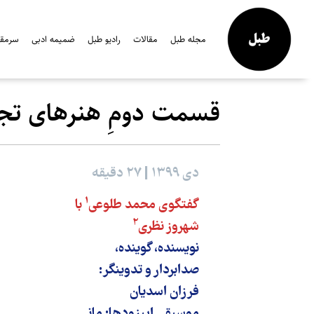
مجله طبل
مقالات
رادیو طبل
ضمیمه ادبی
سرمقال
قسمت دومِ هنرهای ت
دی ۱۳۹۹ | ۲۷ دقیقه
۱
گفتگوی محمد طلوعی
با
۲
شهروز نظری
نویسنده، گوینده،
صدابردار و تدوینگر:
فرزان اسدیان