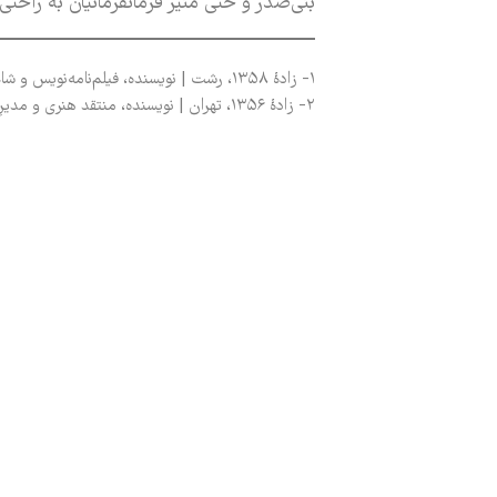
بنی‌­صدر و حتی منیر فرمانفرمائیان به راحتی
۱- زادۀ ۱۳۵۸، رشت | نويسنده، فیلم‌نامه‌نویس و شاعر
۲- زادۀ ۱۳۵۶، تهران | نویسنده، منتقد هنری و مدیرِ گالری هما