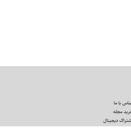
ماس با ما
رید مجله
شتراک دیجیتال
رباره مجله طبل