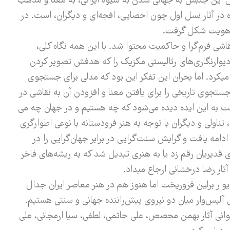
یل این جنبش به جهانی شدن به شیوه ایرانی، به معنا و مذهب
 در آثار نسل اول چون احصایی، افجه‌­ای و دیگران، است. در
وی هویت شکل گرفت.
ی فرم­‌گرا و حاکمیت محتوا شد. با این همه نگاه کلی،
دیوارنگاری‌­های رئالیستی مکزیک را که هدفش تصویر کردن
 می­کرد. اما بحران این تفکر این بود که مدلی برای جستجوی
ه جستجوی تاریخی را برای یافتن معنا و افزودن آن به نقاشی در
 به این ایده دیده می‌­شود که چه هستیم و در جهان چه می­‌
، تناولی و دیگران با توجه به هنر فرودستانه با نوعی اطوارگری
دامه یافت و گرایش سنت­‌گرایی در برابر جهان‌گرایی را در
دیریان رقم زد یا به هنری تبدیل شد که به ریشه­‌های فاخر
ثار رضا درخشانی ارجاع می­داد.
ر برلین فروریخت اما هنوز هم در هنر معاصر ایران جدال
لیس‌­وار میان دو نیروی پیش­‌راننده جهانی و سنتی هستیم.
خوانی آثار بهمن محصص، علی حاتمی، لطفی، سیا ارمجانی، علی