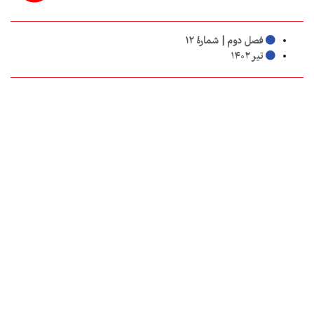
فصل دوم | شمارهٔ ۱۲
تیر ۱۴۰۲
به اشتراک بگذارید:
دیگر مقالاتی که شاید دوست داشته باشید
اشتراک دیجیتال
خرید نسخه چاپی از فروشگاه طبل