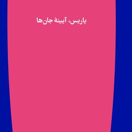
پاریس، آیینۀ جان‌ها