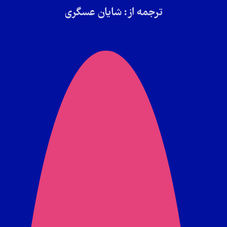
ترجمه از: شایان عسگری