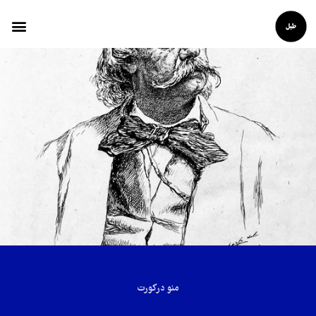
منو درکورت