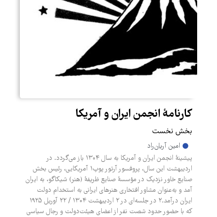
کارنامۀ انجمن ایران و آمریکا
بخش نخست
امین آریان‌راد
پیشینۀ انجمن ایران و آمریکا به سال ۱۳۰۴ باز می‌گردد. در
اردیبهشت این سال، پروفسور آرتور پوپ۱ آمریکایی، رئیس بخش
صنایع خاور نزدیک در مؤسسۀ صنایع ظریفۀ (هنر) شیکاگو، به ایران
آمد و به‌عنوان مشاور افتخاری هنرهای ایرانی به استخدام دولت
ایران درآمد.۲ در جلسه‌ای در ۲ اردیبهشت ۱۳۰۴ / ۲۲ آوریل ۱۹۲۵
که با حضور حدود شصت نفر از اعضای هیئت‌دولت و رجال سیاسی