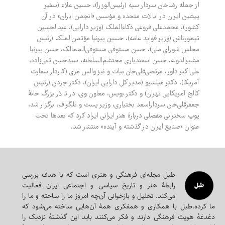
از جمله رضاخان سردار سپه (رئیس‌الوزرا)، حسین علاء (سفیر
پیشین ایران در ایالات متحده و مؤسس «انجمن ایران» در آن
کشور)، محمدعلی فروغی ذکاءالملک (وزیر دارایی)، عبدالحسین
تیمورتاش (وزیر فواید عامه)، حسین پیرنیا مؤتمن‌الملک (رئیس
مجلس شورای ملی)، حسن مستوفی مستوفی‌الممالک، حسن پیرنیا
مشیرالدوله، حسن اسفندیاری محتشم‌السلطنه، سیدحسن تقی‌زاده،
علی‌اکبر داور، مرتضی‌قلی‌خان بیات و نیز والس مری (کاردار سفارت
آمریکا)، دکتر میلسپو (مدیر کل دارایی ایران)، دکتر جردن (رئیس
کالج آمریکایی تهران) و دکتر بویس، معاون وی، در تالار بزرگ خانۀ
جعفرقلی‌خان سرداراسعد بختیاری، وزیر پست و تلگراف، برگزار شد،
پوپ سخنرانی مفصلی دربارۀ هنر ایرانی ایراد کرد که بعدها تحت
عنوان «صنایع ایران در گذشته و آینده» منتشر شد.
طبل مجله‌ای‌ فرهنگی و هنری است که با هدف بررسی
رابطۀ هنر و تاریخ سیاسی و اجتماعی ایران فعالیت
می‌کند. تحلیل و بازخوانی آن‌چه امروز ما را ساخته و ما را
ما کرده.طبل با همکاری و همفکری همه‌ٔ آن‌هایی ساخته می‌شود که
دغدغه‌ٔ هویت فرهنگی دارند و فکر می‌کنند باید این گذشته‌ٔ نزدیک را