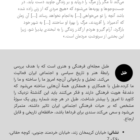
می‌کند تا مگر رازِ مرگ را دریابد و بر زندگی جاوید دست یابد. در
جست‌وجوها و پویه‌ها می‌شنود که «هیچ مردی که از زنی زاده شده
باشد آنچه را تو می‌خواهی [...] به‌انجام نخواهد رساند [...] آن زمان
که آدمیزاد را آفریدند، مرگ را بهرۀ او ساختند [...] به شهر خود
بازگرد، آرام گیر و هردم از گذر زندگی را به لبخندی پذیرا شو، زیرا
این بخشی از سرنوشتِ مردمان است.»
طبل مجله‌ای‌ فرهنگی و هنری است که با هدف بررسی
رابطۀ هنر و تاریخ سیاسی و اجتماعی ایران فعالیت
می‌کند. تحلیل و بازخوانی آن‌چه امروز ما را ساخته و ما را
ما کرده.طبل با همکاری و همفکری همه‌ٔ آن‌هایی ساخته می‌شود که
دغدغه‌ٔ هویت فرهنگی دارند و فکر می‌کنند باید این گذشته‌ٔ نزدیک را
کاوید تا امروز را بیشتر شناخت. طبل در هر چند شماره روی یک سوژه‌ٔ
مشخص که بر حیات فرهنگی اجتماعی ایران تاثیر داشته، متمرکز
می‌شود و سعی می‌کند سندی برای فرداها باشد، حافظه‌ای تاریخی و قابل
ارجاع.
نشانی:
خیابان کریمخان زند، خیابان خردمند جنوبی، کوچه حقانی،
پلاک 7