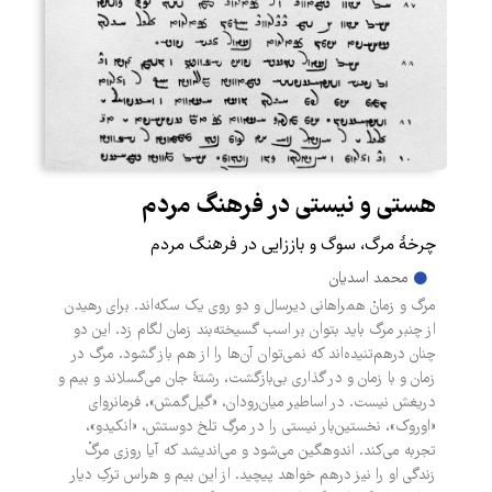
هستی و نیستی در فرهنگ مردم
چرخۀ مرگ، سوگ و باززایی در فرهنگ مردم
محمد اسدیان
مرگ و زمانْ همراهانی دیرسال و دو روی یک سکه‌اند. برای رهیدن
از چنبر مرگ باید بتوان بر اسب گسیخته‌بند زمان لگام زد. این دو
چنان درهم‌تنیده‌‌اند که نمی‌توان آن‌ها را از هم باز گشود. مرگ در
زمان و با زمان و در گذاری بی‌بازگشت، رشتۀ جان می‌گسلاند و بیم و
دریغش نیست. در اساطیر میان‌رودان، «گیل‌گمش»، فرمانروای
«اوروک»، نخستین‌بار نیستی را در مرگِ تلخ دوستش، «انکیدو»،
تجربه می‌کند. اندوهگین می‌شود و می‌اندیشد که آیا روزی مرگْ
زندگی او را نیز درهم خواهد پیچید. از این بیم و هراس ترکِ دیار