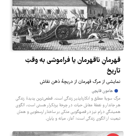
قهرمانِ ناقهرمان یا فراموشی به وقتِ
تاریخ
نمایشی از مرگ قهرمان از دریچهٔ ذهن نقاش
هامون قاپچی
مرگ سویۀ مطلق و انکارناپذیر زندگی است. قطعی‌ترین پدیدۀ زندگی
هر جاندار و نقطۀ مقابل حیات در چرخۀ پرتکرار هستی است، الگوی
همیشگیِ درام نیز در قصه‎گویی متکی بر ساختار ارسطویی و همان
تبعیت از الگوی زندگی است: آغاز،‎ میانه و پایان.