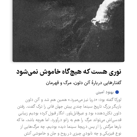
نوری هست که هیچ‌گاه خاموش نمی‌شود
گفتارهایی دربارۀ آلن دلون، مرگ و قهرمان‌
بهنود امینی
لورکا گفته بود: «دریا نیز می‌میرد.» همین هم شد و آلن دلون
بازیگر بزرگ تاریخ سینما چندی پیش جهان فانی را ترک گفت. رفتن
دلون تکان‌دهنده بود و غیرقابل‌باور. انگار قبول کرده بودیم زیباییِ
قدسی‌اش می‌تواند مرگ را هم به زانو درآورد. اما هرچه باشد، ما که
بارها مرگش را از پس دریچۀ سینما دیده بودیم، چه مرگ‌هایی از
نوع فیزیکی و چه نابودیِ چیزی در روح و جان و خاموشی آتش