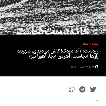
شماره 16 مجله
زردشت: «آه، مزدک! کاش می‌دیدی، شهربند
رازها آنجاست، اهرمن آنجا، اهورا نیز»
هویار اسدیان
; سردبیر
. . .