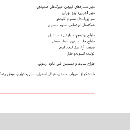
دبیر شماره‌های قهرمان: مهرک‌علی صابونچی
دبیر اجرایی: آریو تهرانی
سر ویراستار: مسیح آذرخش
شبکه‌های اجتماعی:‌ نسیم موسوی
طراح یونیفرم: سیاوش تصاعدیان
طراح جلد و پترن: ایمان صفایی
صفحه آرا: صفاالدین امامی
تولید: استودیو طبل
طراح سایت و پشتیبان فنی: داود ارسونی
با تشکر از: سهراب احمدی، فرزان اسدیان، علی بختیاری، عرفان پشن