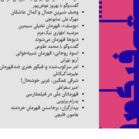
گفت‌وگو با بهروز عوض‌پور
وصفِ شیرینِ جمال و کمال عاشقان
مهرک‌علی صابونچی
«یوسف»، قهرمان تخیلی سیمین
مرضیه اطهاری نیک‌عزم
دیوها قهرمان می‌شوند
گفت‌وگو با محمد طلوعی
اسوۀ روحانی؛ قهرمانِ شبیه‌خوانی
آریو تهرانی
امر سرکوب‌شده و فیگور هنری ضدقهرمان
علیرضا کیکانلی
شرقی غمگین، غربی خوشحال!
امیر سقراطی
قهرمانان ملّی در فیلمفارسی
پدرام پرتویی
بیدارگران: برخاستنِ قهرمانِ خردمند
هامون قاپچی