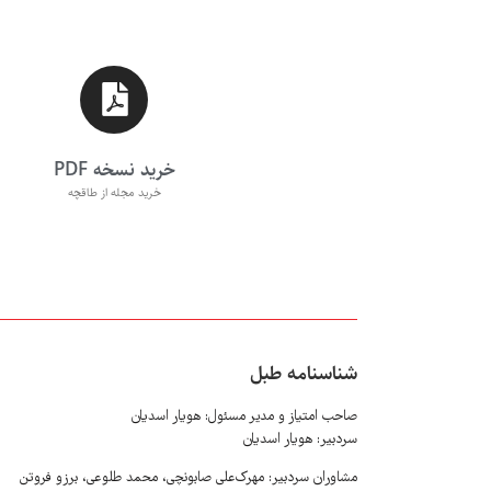
خرید نسخه PDF
خرید مجله از طاقچه
شناسنامه طبل
صاحب امتیاز و مدیر مسئول: هویار اسدیان
سردبیر: هویار اسدیان
مشاوران سردبیر: مهرک‌علی صابونچی، محمد طلوعی، برزو فروتن