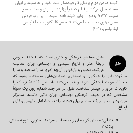
گیشه ضامن دوام و بقای کار فیلم‌ساز است خود را به سینمای ایران
هم تحمیل می‌کند و فیلم دختر لُر (اردشیر ایرانی و عبدالحسین
سپنتا، ۱۳۱۱)۱ به‌عنوان اولین فیلم ناطق سینمای ایران به فروش
خیلی بهتری دست پیدا می‌کند تا حاجی‌آقا آکتور سینما (آوانس
اوگانیانس، ۱۳۱۱).
طبل مجله‌ای‌ فرهنگی و هنری است که با هدف بررسی
رابطۀ هنر و تاریخ سیاسی و اجتماعی ایران فعالیت
می‌کند. تحلیل و بازخوانی آن‌چه امروز ما را ساخته و ما را
ما کرده.طبل با همکاری و همفکری همه‌ٔ آن‌هایی ساخته می‌شود که
دغدغه‌ٔ هویت فرهنگی دارند و فکر می‌کنند باید این گذشته‌ٔ نزدیک را
کاوید تا امروز را بیشتر شناخت. طبل در هر چند شماره روی یک سوژه‌ٔ
مشخص که بر حیات فرهنگی اجتماعی ایران تاثیر داشته، متمرکز
می‌شود و سعی می‌کند سندی برای فرداها باشد، حافظه‌ای تاریخی و قابل
ارجاع.
نشانی:
خیابان کریمخان زند، خیابان خردمند جنوبی، کوچه حقانی،
پلاک 7
تلفن:
۸۸۸۶۰۰۴۱