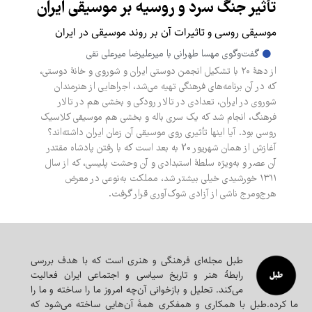
تأثیر جنگ سرد و روسیه بر موسیقی ایران
موسیقی روسی و تاثیرات آن بر روند موسیقی در ایران
گفت‌وگوی مهسا طهرانی با میرعلیرضا میرعلی نقی
از دهۀ ۲۰ با تشکیل انجمن دوستی ایران و شوروی و خانۀ دوستی،
که در آن برنامه‌های فرهنگی تهیه می‌شد، اجراهایی از هنرمندان
شوروی در ایران، تعدادی در تالار رودکی و بخشی هم در تالار
فرهنگ، انجام شد که یک سری باله و بخشی هم موسیقی کلاسیک
روسی بود. آیا اینها تأثیری روی موسیقی آن زمان ایران داشته‌اند؟
آغازش از همان شهریور 20 به بعد است که با رفتن پادشاه مقتدر
آن عصر و به‌ویژه سلطۀ استبدادی و آن وحشت پلیسی، که از سال
۱۳۱۱ خورشیدی خیلی بیشتر شد، مملکت به‌نوعی در معرض
هرج‌ومرج ناشی از آزادی شوک‌آوری قرار گرفت.
طبل مجله‌ای‌ فرهنگی و هنری است که با هدف بررسی
رابطۀ هنر و تاریخ سیاسی و اجتماعی ایران فعالیت
می‌کند. تحلیل و بازخوانی آن‌چه امروز ما را ساخته و ما را
ما کرده.طبل با همکاری و همفکری همه‌ٔ آن‌هایی ساخته می‌شود که