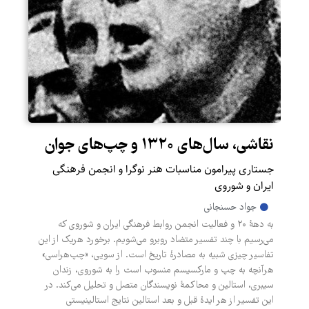
نقاشی، سال‌های ۱۳۲۰ و چپ‌های جوان
جستاری پیرامون مناسبات هنر نوگرا و انجمن فرهنگی
ایران و شوروی
جواد حسنجانی
به دهۀ ۲۰ و فعالیت انجمن روابط فرهنگی ایران و شوروی که
می‌رسیم با چند تفسیر متضاد روبرو می‌شویم. برخورد هریک از این
تفاسیر چیزی شبیه به مصادرۀ تاریخ است. از سویی، «چپ‌هراسی»
هرآنچه به چپ و مارکسیسم منسوب است را به شوروی، زندان
سیبری، استالین و محاکمۀ نویسندگان متصل و تحلیل می‌کند. در
این تفسیر از هر ایدۀ قبل و بعد استالین نتایج استالینیستی