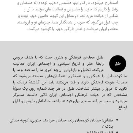
استخراج می‌شود. در کنار اینها دشمنان «حزب توده» (نه منتقدان و
رقبا) را داریم که حزب را جاسوس و فعالیت‌های مرتبط با آن را
شکلی از خیانت می‌دانند. در مقابل این گروه، حامیان حزب توده و
چپ قرار می‌گیرند که حزب را بنیانگذار همۀ چیزهای نو و ارزشمند
معاصر ایران می‌دانند و نقش فراگیر حزب را گوشزد می‌کنند.
طبل مجله‌ای‌ فرهنگی و هنری است که با هدف بررسی
رابطۀ هنر و تاریخ سیاسی و اجتماعی ایران فعالیت
می‌کند. تحلیل و بازخوانی آن‌چه امروز ما را ساخته و ما را
ما کرده.طبل با همکاری و همفکری همه‌ٔ آن‌هایی ساخته می‌شود که
دغدغه‌ٔ هویت فرهنگی دارند و فکر می‌کنند باید این گذشته‌ٔ نزدیک را
کاوید تا امروز را بیشتر شناخت. طبل در هر چند شماره روی یک سوژه‌ٔ
مشخص که بر حیات فرهنگی اجتماعی ایران تاثیر داشته، متمرکز
می‌شود و سعی می‌کند سندی برای فرداها باشد، حافظه‌ای تاریخی و قابل
ارجاع.
نشانی:
خیابان کریمخان زند، خیابان خردمند جنوبی، کوچه حقانی،
پلاک 7
تلفن:
۸۸۸۶۰۰۴۱