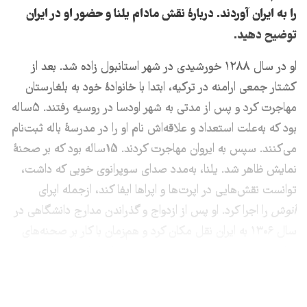
را به ایران آوردند
.
دربارۀ نقش مادام یلنا و حضور او در ایران
توضیح دهید.
او در سال ۱۲۸۸ خورشیدی در شهر استانبول زاده شد. بعد از
کشتار جمعی ارامنه در ترکیه، ابتدا با خانوادۀ خود به بلغارستان
مهاجرت کرد و پس از مدتی به شهر اودسا در روسیه رفتند. ۵ساله
بود که به‌علت استعداد و علاقه‌اش نام او را در مدرسۀ باله ثبت‌‌نام
می‌کنند. سپس به ایروان مهاجرت کردند. 15‌ساله بود که بر صحنۀ
نمایش ظاهر شد. یلنا، به‌مدد صدای سوپرانوی خوبی که داشت،
توانست نقش‌هایی در اپرت‌ها و اپراها ایفا کند، ازجمله اپرای
آنوش
را اجرا کرد. او پس از ازدواج و گذراندن مدارج دانشگاهی در
سال ۱۳۰۶ به ایران نقل مکان کرد و هم‌زمان با کار بر صحنه‌های
نمایش شهر تبریز، هنرستان رقص را هم پایه نهاد.