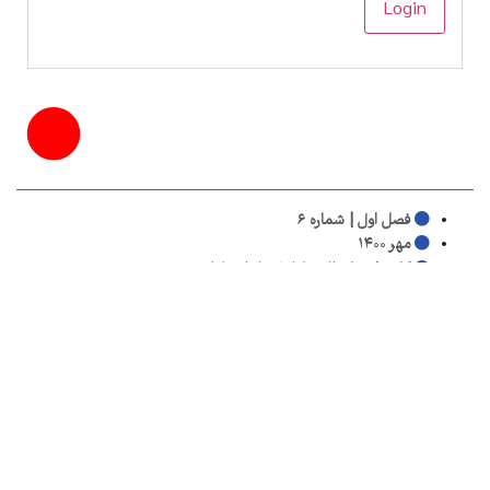
فصل اول | شماره ۶
مهر ۱۴۰۰
کلیدواژه‌ها:
باله
,
طبل۶
,
مادام یلنا
به اشتراک بگذارید: