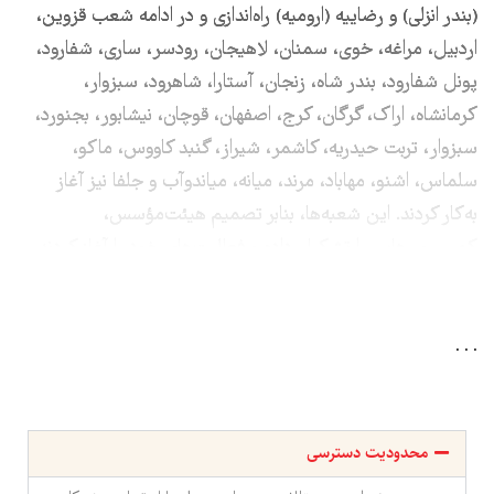
(بندر انزلی) و رضاییه (ارومیه) راه‌اندازی و در ادامه شعب قزوین،
اردبیل، مراغه، خوی، سمنان، لاهیجان، رودسر، ساری، شفارود،
پونل شفارود، بندر شاه، زنجان، آستارا، شاهرود، سبزوار،
کرمانشاه، اراک، گرگان، کرج، اصفهان، قوچان، نیشابور، بجنورد،
سبزوار، تربت حیدریه، کاشمر، شیراز، گنبد کاووس، ماکو،
سلماس، اشنو، مهاباد، مرند، میانه، میاندوآب و جلفا نیز آغاز
به‌کار کردند. این شعبه‌ها، بنابر تصمیم هیئت‌مؤسس،
کمیسیون‌هایی را تشکیل داده و فعالیت‌های خود را آغاز کردند.
. . .
محدودیت دسترسی