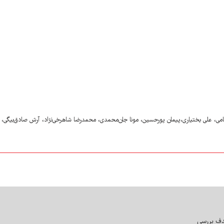
 امامی، علی بختیاری،پیمان پورحسین، مونا جان‌محمدی، محمدرضا شاهرخی‌نژاد، آرش صادق‌بیگی
دف بررسی