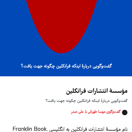
گفت‌وگویی دربارهٔ اینکه فرانکلین چگونه جهت یافت؟
مؤسسهٔ انتشارات فرانکلین
گفت‌وگویی دربارهٔ اینکه فرانکلین چگونه جهت یافت؟
گفت‌‌‌وگوی مهسا طهرانی با علی صدر
نام مؤسسۀ انتشارات فرانکلین به انگلیسی .Franklin Book