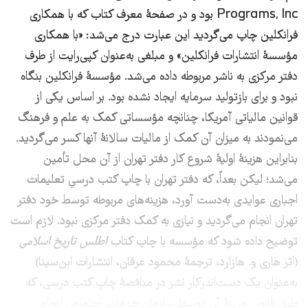
Programs, Inc بود و در صفحهٔ معرف کتاب که با همکاری
فرانکلین چاپ می‌گردید این عبارت درج می‌شد: «با همکاری
مؤسسۀ انتشارات فرانکلین» و مبلغی به‌عنوان کپی‌رایت از طرف
دفتر مرکزی به ناشر مربوطه داده‌ می‌شد. مؤسسۀ فرانکلین بنگاه
نبود و برای بازتولید سرمایه ایجاد نشده ‌بود. بر اساس یکی از
قوانین مالیاتی آمریکا، چنانچه مؤسساتی کمک به علم و فرهنگ
می‌‌‌نمودند به میزان آن کمک از مالیات سالانۀ آنها کسر می‌گردید.
بنابراین هزینۀ اولیۀ شروع کار دفتر تهران از آن محل تأمین
می‌شد؛ لیکن بعداً، که دفتر تهران با چاپ کتب درسیِ تعلیمات
اجباری عوایدی به‌دست آورد، هزینه‌های مربوطه توسط خود دفتر
تهران انجام می‌گردید و نیازی به کمک دفتر مرکزی نبود. لازم است
توضیح داده شود که مؤسسه با چاپ کتاب
اطلس تاریخ اسلامی
(اثر هاری و. هازارد، ترجمۀ محمود عرفان، انتشارات ابن‌‌‌سینا)
به‌عنوان یک دست‌اندرکار نشر در مناقصۀ چاپ کتب درسی، که
طبق قانون هزینۀ آن توسط سازمان خدمات اجتماعی انجام