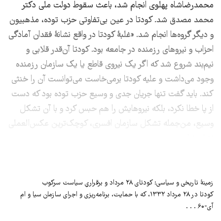
محمدرضاشاه پهلوی انجام شد، باعث سقوط دولت ملی دکتر
محمد مصدق شد. کودتا در عین بی‌تفاوتی حزب توده، مذهبیون
و دیگر گروه‌ها انجام شد. «غلبۀ کودتا در واقع نشانۀ فقدان آمادگی
احزاب و نیروهای رزمنده در جامعه بود. کودتا آن‌قدر قلابی و
نیم‌بند شروع شد که اگر یک نیروی قاطع یا یک سازمان رزمنده
وجود می‌داشت و علیه کودتا برمی‌خاست می‌توانست آن را خنثی
کند. باید گفت تنها جریان جدی و وسیع حزب توده بود که دست
از پا خطا نکرد، بلکه نیروهایش را هم حبس کرد و با آن تشکل
وسیع، من‌جمله تشکل سازمان افسری، کوچک‌ترین عکس‌العملی
نشان نداد.»
زمینۀ تاریخی و سیاسی: کودتای ۲۸ مرداد و برقراریِ سیاست سرکوب
کودتا در ۲۸ مرداد ۱۳۳۲، که با حمایت، برنامه‌ریزی و اجرای سازمان سیا و ام
آی-60 . . .