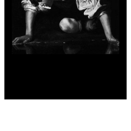
ایدهٔ «قهرمان» ، تولد تا رشد