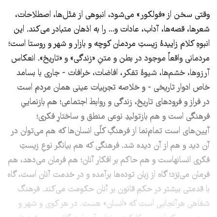
وقتی سخن از «فولکور» می‌شود، انبوهی از مَثَل‌ها، اصطلاحات،
شعرها، قصه‌ها، آداب، عادات و... را به اذهان متبادر می‌کند. این
انبوهِ کلام زاییدۀ زیستِ مردمان کوچه و بازار و شهر و روستا است؛
مردمانی واقعاً موجود در بطن و متنِ «زندگی» و «تاریخ». انعکاس
آرزوها، خشم‌ها، شیوۀ تفکر، افاضات، خرافات - جاری با بسامد
خاص ادوار تاریخی - و خلاصه تجربیات عینی همان مردم است
در فراز و فرودهای تاریخ، زندگی و روابط اجتماعی؛ هم بازنماییِ
فرهنگی است و هم بازتولیدِ نوعی منطق و ساختارِ فکری؛
آیین‌های است تمام‌نما از فرهنگِ کلّی انسان‌ها که هم می‌توان در
آن دید و هم از آن دیده شد. فرهنگی که هم بیانگر نوعِ زیستِ
فکری انسانهاست و هم حاکم بر افکار آنان؛ هم فرمان می‌دهد، هم
فرمان می‌بَرَد؛ گاه از زبان توده‌ها برآمده و در خدمت آنان است، گاه
با قدمتی بیشتر در حکمِ قانون بر آنان حکومت می‌کند. فرهنگ
شفاهی هر‌آنجایی است که «انسان» هست. در هر کوی و شهر و