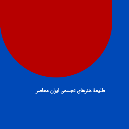
طلیعهٔ هنرهای تجسمی ایران معاصر